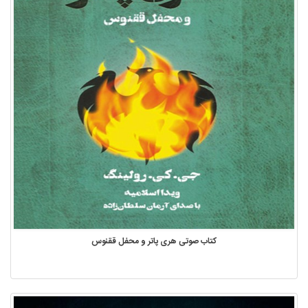
کتاب صوتی هری پاتر و محفل ققنوس